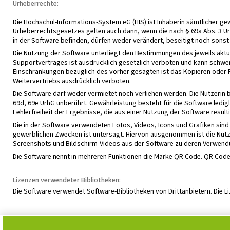
Urheberrechte:
Die Hochschul-Informations-System eG (HIS) ist Inhaberin sämtlicher 
Urheberrechtsgesetzes gelten auch dann, wenn die nach § 69a Abs. 3 Urh
in der Software befinden, dürfen weder verändert, beseitigt noch sons
Die Nutzung der Software unterliegt den Bestimmungen des jeweils akt
Supportvertrages ist ausdrücklich gesetzlich verboten und kann schwe
Einschränkungen bezüglich des vorher gesagten ist das Kopieren oder R
Weitervertriebs ausdrücklich verboten.
Die Software darf weder vermietet noch verliehen werden. Die Nutzerin 
69d, 69e UrhG unberührt. Gewährleistung besteht für die Software ledi
Fehlerfreiheit der Ergebnisse, die aus einer Nutzung der Software resulti
Die in der Software verwendeten Fotos, Videos, Icons und Grafiken sin
gewerblichen Zwecken ist untersagt. Hiervon ausgenommen ist die Nutz
Screenshots und Bildschirm-Videos aus der Software zu deren Verwendu
Die Software nennt in mehreren Funktionen die Marke QR Code. QR Co
Lizenzen verwendeter Bibliotheken:
Die Software verwendet Software-Bibliotheken von Drittanbietern. Die 