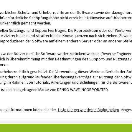
gewerblicher Schutz- und Urheberrechte an der Software sowie der dazugeh
G erforderliche Schöpfungshöhe nicht erreicht ist. Hinweise auf Urheberrec
t unkenntlich gemacht werden.
uellen Nutzungs- und Supportvertrages. Die Reproduktion oder der Weiterv
re zivilrechtliche und strafrechtliche Konsequenzen nach sich ziehen. Zuw
eproduzieren der Software auf einem anderen Server oder an anderer Stelle
bzw. der Nutzer darf die Software weder zurückentwickeln (Reverse Engineer
glich in Übereinstimmung mit den Bestimmungen des Support- und Nutzungsve
eren.
d urheberrechtlich geschützt. Die Verwendung dieser Werke außerhalb der So
ung durch aufgrund laufender Überlassungsverträge zur Nutzung der Softwa
ng im Rahmen von Tutorials, Anleitungen und Schulungen für die Softwarenu
de ist eine eingetragene Marke von DENSO WAVE INCORPORATED.
Lizenzinformationen können in der
Liste der verwendeten Bibliotheken
einges